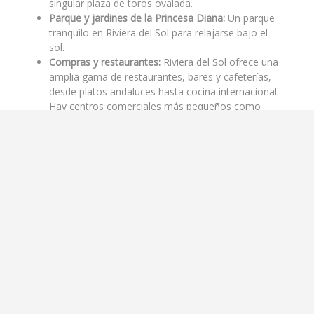
singular plaza de toros ovalada.
Parque y jardines de la Princesa Diana:
Un parque
tranquilo en Riviera del Sol para relajarse bajo el
sol.
Compras y restaurantes:
Riviera del Sol ofrece una
amplia gama de restaurantes, bares y cafeterías,
desde platos andaluces hasta cocina internacional.
Hay centros comerciales más pequeños como
Las Terrazas y Riviera Plaza. Para compras más
extensas, los grandes centros comerciales La
Cañada (Marbella) y Miramar (Fuengirola) están a
poca distancia en coche.
Excursiones de un día:
Marbella y Puerto Banús:
A sólo 15 minutos en
coche se encuentra el moderno complejo
turístico de Marbella, con sus boutiques de
lujo, clubes de playa y el glamuroso puerto
deportivo de Puerto Banús.
Fuengirola:
Ofrece un ambiente agradable, un
largo bulevar, el Castillo Sohail (un castillo
histórico), el Bioparc (un zoológico) y varias
tiendas y restaurantes.