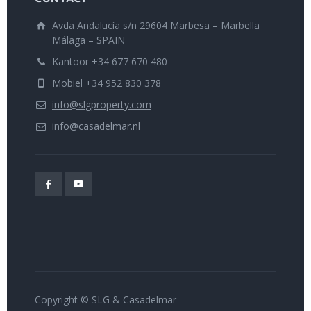
Avda Andalucía s/n 29604 Marbesa – Marbella
Málaga – SPAIN
Kantoor +34 677 670 480
Mobiel +34 952 830 378
info@slgproperty.com
info@casadelmar.nl
Copyright © SLG & Casadelmar