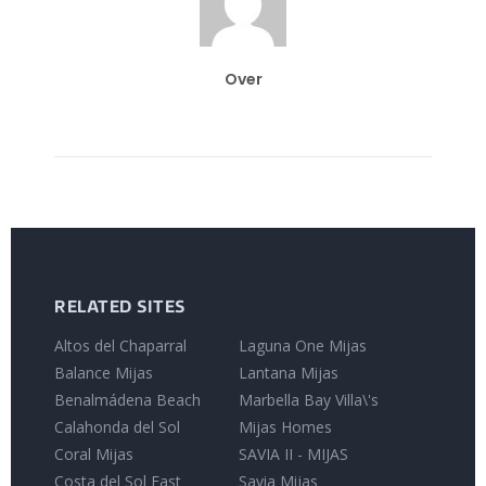
Over
RELATED SITES
Altos del Chaparral
Laguna One Mijas
Balance Mijas
Lantana Mijas
Benalmádena Beach
Marbella Bay Villa\'s
Calahonda del Sol
Mijas Homes
Coral Mijas
SAVIA II - MIJAS
Costa del Sol East
Savia Mijas