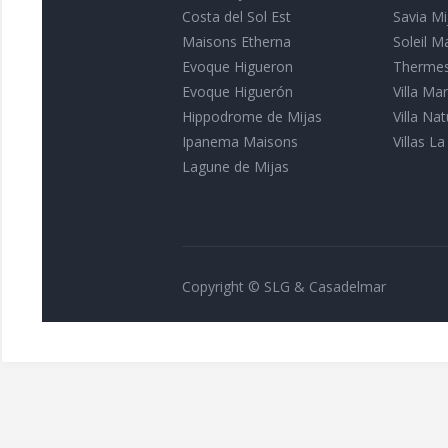
Costa del Sol Est
Savia Mi
Maisons Etherna
Soleil M
Evoque Higueron
Thermes
Evoque Higuerón
Villa Ma
Hippodrome de Mijas
Villa Na
Ipanema Maisons
Villas La
Lagune de Mijas
Copyright © SLG & Casadelmar