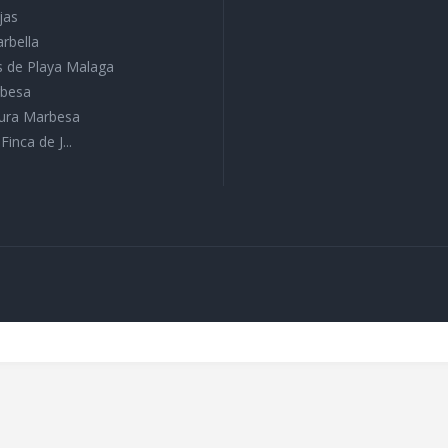
jas
arbella
 de Playa Malaga
rbesa
tura Marbesa
 Finca de J...