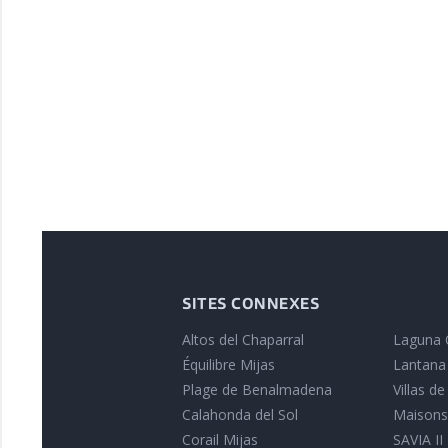
SITES CONNEXES
Altos del Chaparral
Laguna 
Équilibre Mijas
Lantana
Plage de Benalmadena
Villas d
Calahonda del Sol
Maisons
Corail Mijas
SAVIA II