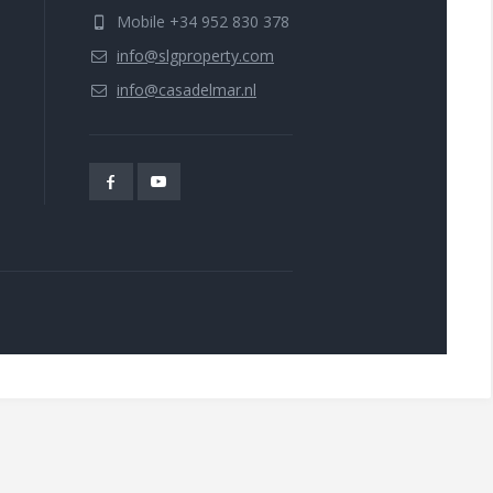
Mobile +34 952 830 378
info@slgproperty.com
info@casadelmar.nl