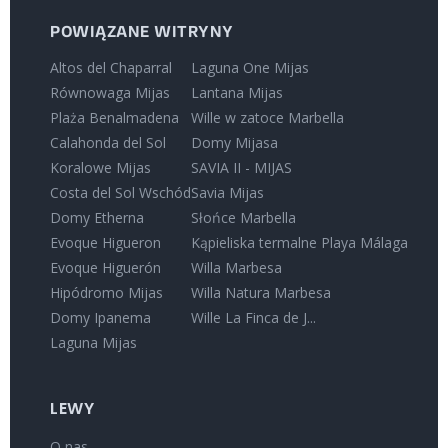
POWIĄZANE WITRYNY
Altos del Chaparral
Laguna One Mijas
Równowaga Mijas
Lantana Mijas
Plaża Benalmadena
Wille w zatoce Marbella
Calahonda del Sol
Domy Mijasa
Koralowe Mijas
SAVIA II - MIJAS
Costa del Sol Wschód
Savia Mijas
Domy Etherna
Słońce Marbella
Evoque Higueron
Kąpieliska termalne Playa Málaga
Evoque Higuerón
Willa Marbesa
Hipódromo Mijas
Willa Natura Marbesa
Domy Ipanema
Wille La Finca de J...
Laguna Mijas
LEWY
O nas