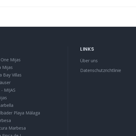
LINKS
 One Mijas
Über uns
 Mijas
Datenschutzrichtlinie
a Bay Villas
äuser
I - MIJAS
ijas
Marbella
lbäder Playa Málaga
arbesa
atura Marbesa
a Finca de J...