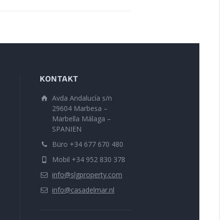
KONTAKT
Avda Andalucía s/n
29604 Marbesa –
Marbella Málaga –
SPANIEN
Büro +34 677 670 480
Mobil +34 952 830 378
info@slgproperty.com
info@casadelmar.nl