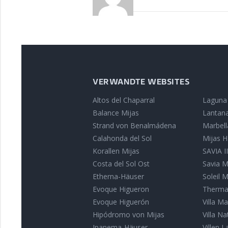
VERWANDTE WEBSITES
Altos del Chaparral
Laguna
Balance Mijas
Lantana
Strand von Benalmádena
Marbell
Calahonda del Sol
Mijas H
Korallen Mijas
SAVIA I
Costa del Sol Ost
Savia M
Etherna-Häuser
Soleil 
Evoque Higueron
Therma
Evoque Higuerón
Villa M
Hipódromo von Mijas
Villa N
Ipanema-Häuser
Villen L