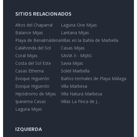
SITIOS RELACIONADOS
Altos del Chaparral
Laguna One Mijas
Balance Mijas
Lantana Mijas
Playa de Benalmádena
Villas en la Bahía de Marbella
Calahonda del Sol
Casas Mijas
Coral Mijas
SAVIA II - MIJAS
Costa del Sol Este
Savia Mijas
Casas Etherna
Soleil Marbella
Evoque Higuerón
Baños termales de Playa Málaga
Evoque Higuerón
Villa Marbesa
Hipódromo de Mijas
Villa Natura Marbesa
Ipanema Casas
Villas La Finca de J...
Laguna Mijas
IZQUIERDA